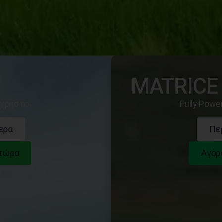
MATRICE 
ύχρηστο
Fully Powe
ερα
Πε
 τώρα
Αγόρ