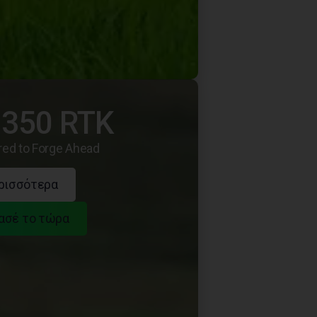
350 RTK
red to Forge Ahead
ρισσότερα
ασέ το τώρα