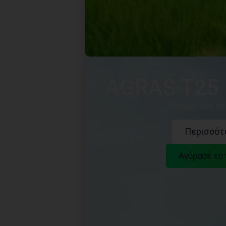
AGRAS T25
Ελαφρύ και ε
Περισσότ
Αγόρασέ το